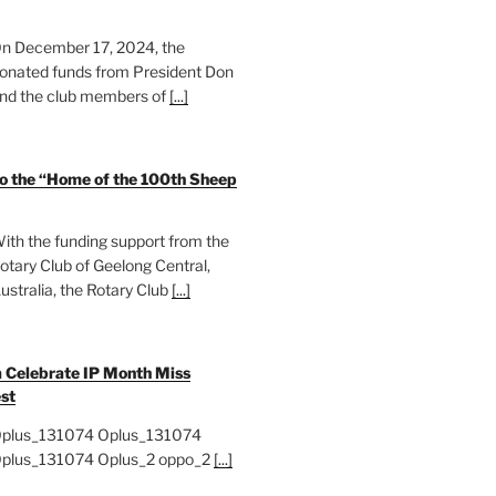
n December 17, 2024, the
onated funds from President Don
nd the club members of
[...]
to the “Home of the 100th Sheep
ith the funding support from the
otary Club of Geelong Central,
ustralia, the Rotary Club
[...]
 Celebrate IP Month Miss
st
plus_131074 Oplus_131074
plus_131074 Oplus_2 oppo_2
[...]