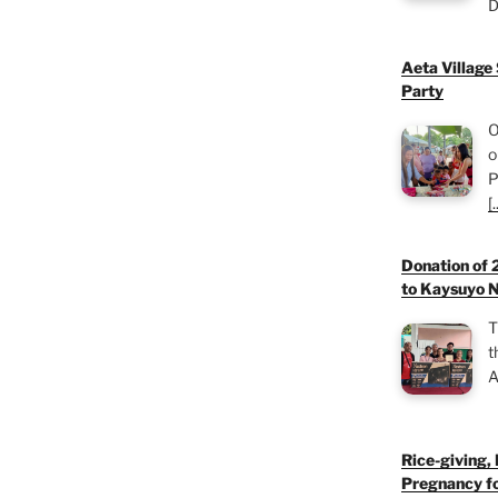
D
Aeta Village
Party
O
o
P
[.
Donation of 
to Kaysuyo N
T
t
A
Rice-giving,
Pregnancy fo