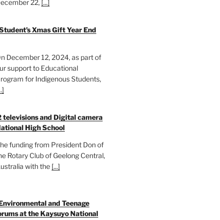
ecember 22,
[...]
 Student’s Xmas Gift Year End
n December 12, 2024, as part of
ur support to Educational
rogram for Indigenous Students,
..]
2 televisions and Digital camera
ational High School
he funding from President Don of
he Rotary Club of Geelong Central,
ustralia with the
[...]
 Environmental and Teenage
rums at the Kaysuyo National