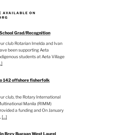
E AVAILABLE ON
ORG
 School Grad/Recognition
ur club Rotarian Imelda and Ivan
ave been supporting Aeta
ndigenous students at Aeta Village
..]
o 142 offshore fisherfolk
ur club, the Rotary International
ultinational Manila (RIMM)
rovided a funding and On January
,
[...]
 in Brgy Bugaan West Laurel