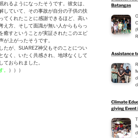
眠れるようになったそうです。彼女は、
Batangas
解していて、その事故が自分の子供の扶
O
ってくれたことに感謝できるほど、高い
C
考え方、そして面識が無い人からもらっ
(
を癒すということが実証されたこのエピ
R
声が上がったそうです。
たが、SUAREZ神父もそのことについ
Assistance to
となく、いたく共感され、地球なくして
しておられました。
R
す。
）））
M
d
d
Climate Educ
giving Event 
T
M
d