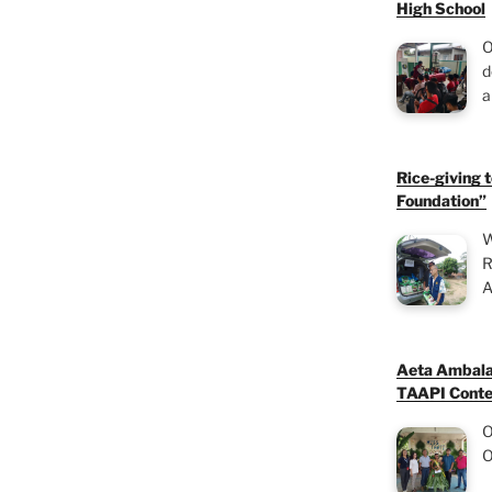
High School
O
d
a
Rice-giving 
Foundation”
W
R
A
Aeta Ambala
TAAPI Conte
O
O