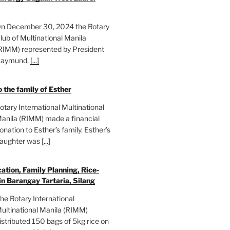
n December 30, 2024 the Rotary
lub of Multinational Manila
RIMM) represented by President
aymund,
[...]
 the family of Esther
otary International Multinational
anila (RIMM) made a financial
onation to Esther’s family. Esther’s
aughter was
[...]
ation, Family Planning, Rice-
in Barangay Tartaria, Silang
he Rotary International
ultinational Manila (RIMM)
istributed 150 bags of 5kg rice on