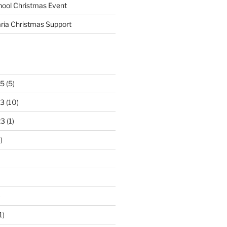
ool Christmas Event
ria Christmas Support
25
(5)
23
(10)
23
(1)
)
)
1)