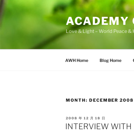
Skip
to
ACADEMY 
content
Love & Light – World Peace & 
AWH Home
Blog Home
MONTH:
DECEMBER 2008
POSTED
2008 年 12 月 18 日
ON
INTERVIEW WITH