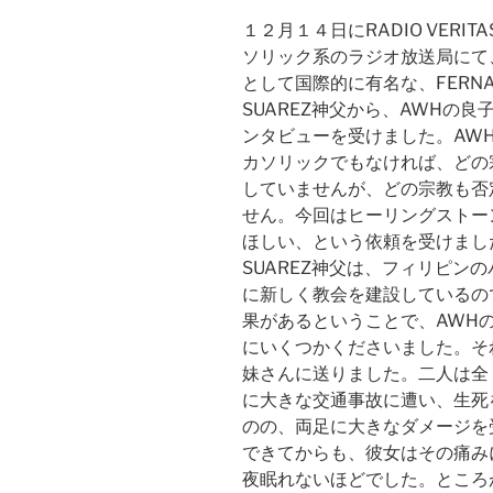
１２月１４日にRADIO VERIT
ソリック系のラジオ放送局にて
として国際的に有名な、FERNA
SUAREZ神父から、AWHの良
ンタビューを受けました。AW
カソリックでもなければ、どの
していませんが、どの宗教も否
せん。今回はヒーリングストー
ほしい、という依頼を受けまし
SUAREZ神父は、フィリピン
に新しく教会を建設しているの
果があるということで、AWH
にいくつかくださいました。そ
妹さんに送りました。二人は全
に大きな交通事故に遭い、生死
のの、両足に大きなダメージを
できてからも、彼女はその痛み
夜眠れないほどでした。ところ