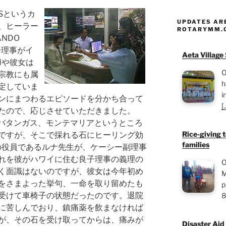
ASというカ
UPDATES AR
、ヒーラー
ROTARYMM.
NDO
子理事がイ
Aeta Village
Hや彼女は
O
宗教にも属
h
定していま
i
ンにまつわるエピソードを分かち合って
[.
たので、応じさせていただきました。
のバタンガス、モンテマリアというところ
Rice-giving t
ですが、そこで採れる石にヒーリング効
families
の役員であるルナ先生が、ケーシー副理事
れを彼がハワイに住む良子理事の義理の
O
く面識はないのですが、彼女は今年初め
M
をさまよった挙句、一命を取り留めたも
p
受けて車椅子の状態だったのです。退院
8
に苦しんでおり、鎮痛薬を飲まなければ
が、その石を受け取ってからは、痛みが
Disaster Aid