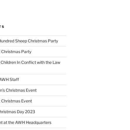
TS
Hundred Sheep Christmas Party
 Christmas Party
 Children In Conflict with the Law
 AWH Staff
en’s Christmas Event
 Christmas Event
Christmas Day 2023
nt at the AWH Headquarters