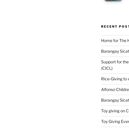
RECENT POS
Home for The 
Barangay Sicat
Support for the
(CICL)
Rice-Giving to
Alfonso Childr
Barangay Sicat
Toy giving on 
Toy Giving Eve